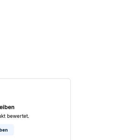
eiben
ukt bewertet.
iben